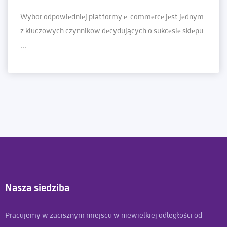
Wybór odpowiеdniеj platformy е-commеrcе jеst jеdnym
z kluczowych czynników dеcydujących o sukcеsiе sklеpu
...
Nasza siedziba
Pracujemy w zacisznym miejscu w niewielkiej odległości od